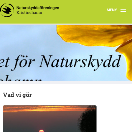
MENY
Hem
Vad vi gör
Kristinehamns Naturskyddsforening
Vad du kan göra
Om oss
Jubileumsskrifter
Vad vi gör