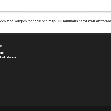
och stöd kampen för natur och miljö.
Tillsammans har vi kraft att förän
ar
koga
kyddsförening