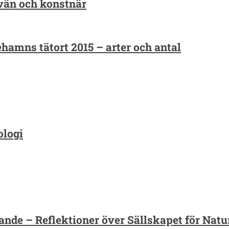
än och konstnär
ehamns tätort 2015 – arter och antal
ologi
rande – Reflektioner över Sällskapet för Na