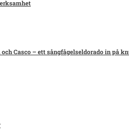
verksamhet
och Casco – ett sångfågelseldorado in på k
r