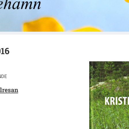
 Naturskyddsforening
016
NDE
lresan