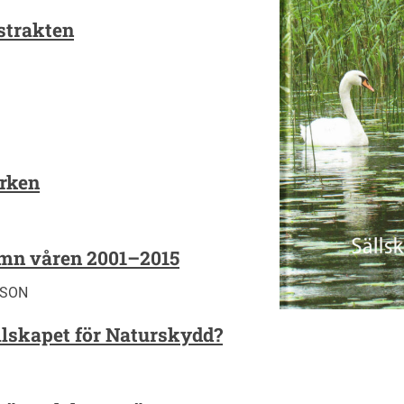
nstrakten
̈rken
amn våren 2001–2015
SSON
llskapet för Naturskydd?