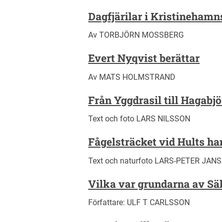
Dagfjärilar i Kristineham
Av TORBJÖRN MOSSBERG
Evert Nyqvist berättar
Av MATS HOLMSTRAND
Från Yggdrasil till Hagabjo
Text och foto LARS NILSSON
Fågelsträcket vid Hults h
Text och naturfoto LARS-PETER JAN
Vilka var grundarna av Sä
Författare: ULF T CARLSSON