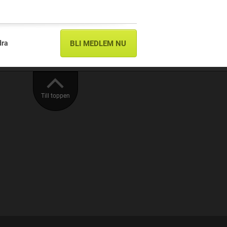
dra
BLI MEDLEM NU
Till toppen