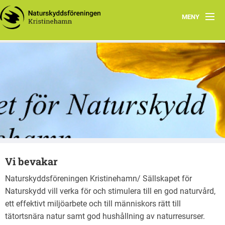
MENY
Hem
Vad vi gör
Kristinehamns Naturskyddsforening
Vad du kan göra
Om oss
Jubileumsskrifter
Vi bevakar
Naturskyddsföreningen Kristinehamn/ Sällskapet för
Naturskydd vill verka för och stimulera till en god naturvård,
ett effektivt miljöarbete och till människors rätt till
tätortsnära natur samt god hushållning av naturresurser.