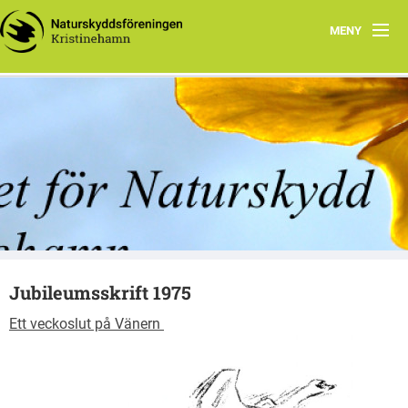
MENY
Hem
Vad vi gör
Kristinehamns Naturskyddsforening
Vad du kan göra
Om oss
Jubileumsskrifter
Jubileumsskrift 1975
Ett veckoslut på Vänern